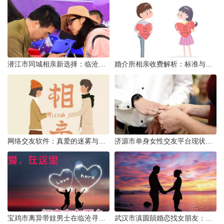
潜江市同城相亲新选择：临沧有约网实效分析
婚介所相亲收费解析：标准与模式详解
网络交友软件：真爱的迷雾与现实考量
济源市单身女性交友平台现状分析：官方与非官方渠道的探索
宝鸡市离异带娃男士在临沧寻爱：现实与希望的交织
武汉市滇圆囍婚恋找女朋友：真实体验与理性分析