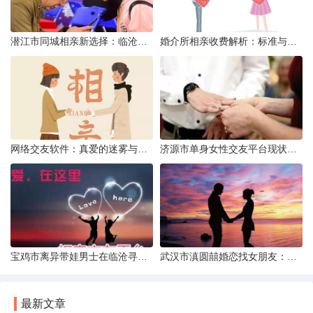
潜江市同城相亲新选择：临沧有约网实效分析
婚介所相亲收费解析：标准与模式详解
网络交友软件：真爱的迷雾与现实考量
济源市单身女性交友平台现状分析：官方与非官方渠道的探索
宝鸡市离异带娃男士在临沧寻爱：现实与希望的交织
武汉市滇圆囍婚恋找女朋友：真实体验与理性分析
最新文章