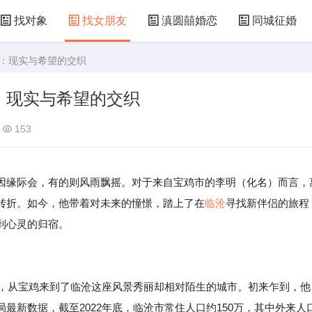
找对象
找女朋友
滇圆囍婚恋
同城征婚
爱：现实与希望的交织
：现实与希望的交织
153
因缘际会，有的则风雨飘摇。对于来自宝鸡市的李明（化名）而言，
转折。如今，他带着对未来的憧憬，踏上了在
临沧
寻找新伴侣的旅程
到心灵的归宿。
），从宝鸡来到了临沧这座风景秀丽却相对陌生的城市。初来乍到，他
最新数据，截至2022年底，临沧市常住人口约150万，其中外来人