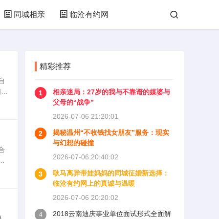
同城相亲
临沧有约网
精彩推荐
自
相亲
相亲迷局：27岁的我与不靠谱的媒婆与
1
迷
父母的“战争”
2026-07-06 21:20:01
揭秘温州“不收钱找女朋友”服务：现实
2
与幻想的碰撞
合
2026-07-06 20:40:02
城
尽
耿马离异带娃妈妈的同城征婚新选择：
3
临沧有约网上的真诚与温暖
2026-07-06 20:20:02
2018云南迪庆事业单位面试形式全面解
4
人