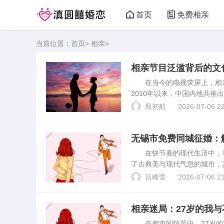
首页
免费相亲
当前位置：
首页
>
相亲
>
相亲节目泛滥背后的文
在当今的电视荧屏上，相亲
2010年以来，中国内地共推
大会》等知名节目。这一现象
殷初航
2026-07-06 22
茫。其中，金星作为...
无锡市免费同城征婚：
在快节奏的现代生活中，寻
了古典美与现代气息的城市，
征婚机会的单身朋友而言，了
吕峰萱
2026-07-06 21
的实战指南，帮助你顺利踏...
相亲迷局：27岁的我与
在都市的喧嚣中，27岁的我