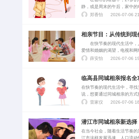
静，或是周末的午后，家中的
果”的期待。这些被寄予厚望
郑香怡
2026-07-06 21
数据的冷酷：婚姻...
相亲节目：从传统到现
在快节奏的现代生活中，人
爱情和婚姻的渴望，电视和网
台，也成为了观众茶余饭后的
薛安怡
2026-07-06 19
影响以及未来发展趋势。1...
临高县同城相亲报名全
在快节奏的现代生活中，寻找
说，想要通过同城相亲的方式
的临高县同城相亲报名指南，
雷家仪
2026-07-06 18
县同城相亲平台1. 平台类...
潜江市同城相亲新选择
在当今社会，随着生活节奏的
江市这样发展迅速、人口流动