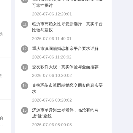
。
可靠性探讨
2026-07-06 12:20:01
临沂市离婚女性寻爱新选择：真实平台
11
比较与建议
选
2026-07-06 11:40:01
入
这
重庆市滇圆囍婚恋相亲平台要求详解
12
2026-07-06 11:20:02
交友软件大观：真实体验与全面推荐
13
2026-07-06 10:20:02
需
量真
克拉玛依市滇圆囍婚恋交朋友的真实要
14
功
求
2026-07-06 09:20:02
济源市单身男士寻老伴，临沧有约网
15
成“缘”牵线
的
一
2026-07-06 08:00:03
身