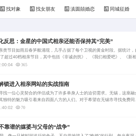
找对象
找女朋友
滇圆囍婚恋
同城征婚
化反思：金星的中国式相亲还能否保持其“完美”
类节目如雨后春笋般涌现，几乎占据了每个卫视的黄金时段。据统计，
出了超过40档相亲节目，其中包括《非诚勿扰》、《我们相爱吧》、《新
不仅反映了社会对婚姻问题的关注，也折射出当代青年在择偶上的压力与
:00:04
365
解锁进入相亲网站的实战指南
找一位心灵契合的伴侣成为了许多单身人士的迫切需求。无锡，这座融
其独特的魅力吸引着来自四面八方的人们。对于希望在无锡市寻找免费同
解并有效利用当地的免费相亲网站显得尤为重要。本文将为你提供一份详
:40:02
70
不靠谱的媒婆与父母的“战争”
，像一只被时间追赶的兔子，不自觉地踏入了“晚婚”的行列。每当夜深