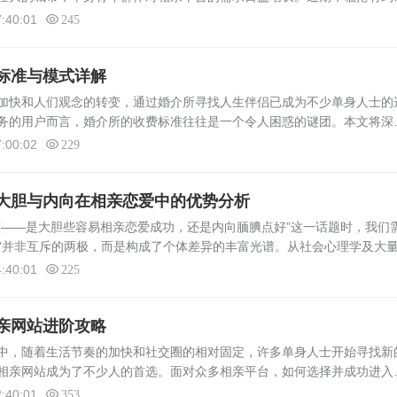
务模式，在潜江市本地相亲市场中迅速崛起，成为众多单身人士的新选择
:40:01
245
标准与模式详解
加快和人们观念的转变，通过婚介所寻找人生伴侣已成为不少单身人士的
务的用户而言，婚介所的收费标准往往是一个令人困惑的谜团。本文将深
其背后的标准，旨在为读者提供透明、实用的信息，帮助大家更好地理解
:00:02
229
大胆与内向在相亲恋爱中的优势分析
—是大胆些容易相亲恋爱成功，还是内向腼腆点好”这一话题时，我们
向”并非互斥的两极，而是构成了个体差异的丰富光谱。从社会心理学及大
析这两种性格类型在相亲恋爱中的不同优势与挑战，以及它们如何影响成
:40:01
225
亲网站进阶攻略
中，随着生活节奏的加快和社交圈的相对固定，许多单身人士开始寻找新
相亲网站成为了不少人的首选。面对众多相亲平台，如何选择并成功进入
了一个值得探讨的问题。本文将基于真实数据与个人经验，为昆玉市的单
:40:01
353