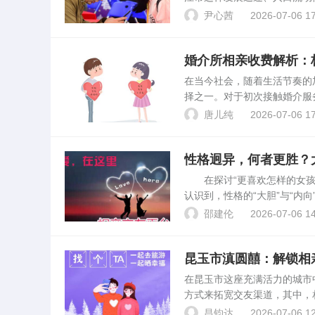
凭借其独特的定位和高效的服
尹心茜
2026-07-06 17
本文将通过数据分析，探讨...
婚介所相亲收费解析：
在当今社会，随着生活节奏的
择之一。对于初次接触婚介服
探讨一般婚介所的收费模式及
唐儿纯
2026-07-06 17
一过程。婚介所的收费模式...
性格迥异，何者更胜？
在探讨“更喜欢怎样的女孩—
认识到，性格的“大胆”与“内
实案例出发，我们可以尝试分
邵建伦
2026-07-06 14
的几率。#1. ...
昆玉市滇圆囍：解锁相
在昆玉市这座充满活力的城市
方式来拓宽交友渠道，其中，
个既安全又高效的平台，成为
昌钧达
2026-07-06 12