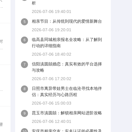
析
2026-07-06 19:40:01
惫。
相亲节目：从传统到现代的爱情新舞台
5
2026-07-06 19:20:01
临高县同城相亲报名全攻略：从了解到
6
对
行动的详细指南
平
会
2026-07-06 18:40:02
信阳滇圆囍婚恋：真实有效的平台选择
7
与攻略
2026-07-06 17:20:02
日照市离异带娃男士在临沧寻找本地伴
尽
8
侣：真实经历与心路历程
高
2026-07-06 15:00:03
昆玉市滇圆囍：解锁相亲网站进阶攻略
9
2026-07-06 12:40:01
潜
网
安庆市相亲交友：实名认证的必要性及
10