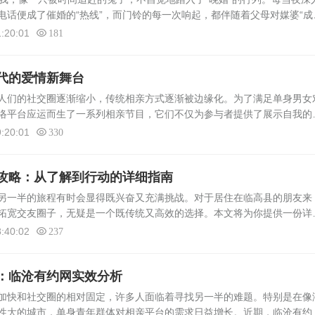
电话便成了催婚的“热线”，而门铃的每一次响起，都伴随着父母对媒婆“成
的相亲对象，却像是一连串精心包装却空洞无物的礼物，让我既无奈又疲
:20:01
181
代的爱情新舞台
们的社交圈逐渐缩小，传统相亲方式逐渐被边缘化。为了满足单身男女
络平台应运而生了一系列相亲节目，它们不仅为参与者提供了展示自我的
话题。本文将深入探讨当前热门的相亲节目类型、其背后的文化意义、社
:20:01
330
攻略：从了解到行动的详细指南
另一半的旅程有时会显得既兴奋又充满挑战。对于居住在临高县的朋友来
拓宽交友圈子，无疑是一个既传统又高效的选择。本文将为你提供一份详
从了解平台到成功报名的每一步，让你轻松踏上寻觅爱情的道路。了解临
:40:02
237
：临沧有约网实效分析
加快和社交圈的相对固定，许多人面临着寻找另一半的难题。特别是在像
性大的城市，单身青年群体对相亲平台的需求日益增长。近期，临沧有约