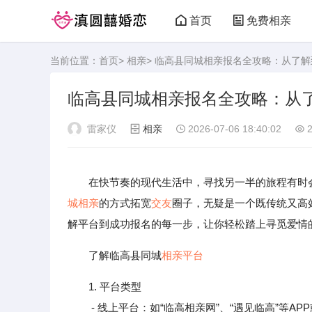
首页
免费相亲
当前位置：
首页
>
相亲
> 临高县同城相亲报名全攻略：从了
临高县同城相亲报名全攻略：从
雷家仪
相亲
2026-07-06 18:40:02
2
在快节奏的现代生活中，寻找另一半的旅程有时
城
相亲
的方式拓宽
交友
圈子，无疑是一个既传统又高
解平台到成功报名的每一步，让你轻松踏上寻觅爱情
了解临高县同城
相亲平台
1. 平台类型
- 线上平台：如“临高相亲网”、“遇见临高”等A