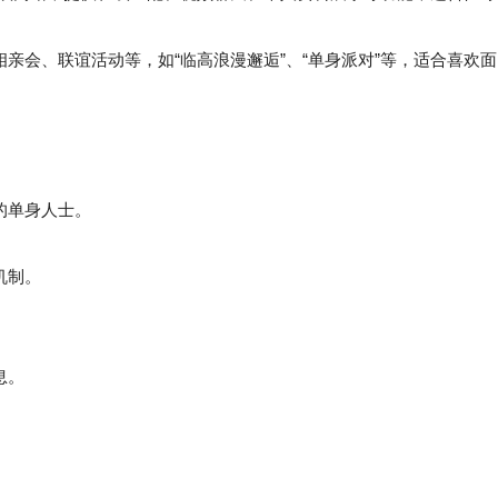
会、联谊活动等，如“临高浪漫邂逅”、“单身派对”等，适合喜欢面
的单身人士。
机制。
息。
。