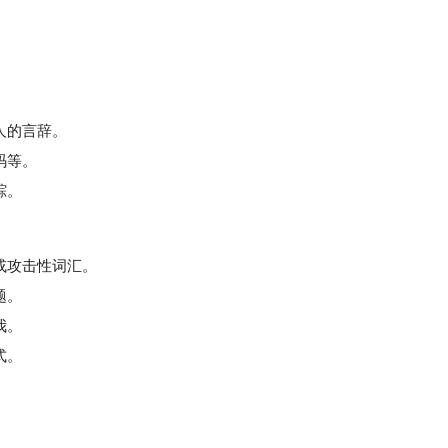
人的言辞。
码等。
踪。
或攻击性词汇。
题。
我。
式。