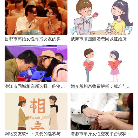
昌都市离婚女性寻找女友的实名认证之惑
威海市滇圆囍婚恋同城征婚所需材料详解
潜江市同城相亲新选择：临沧有约网实效分析
婚介所相亲收费解析：标准与模式详解
网络交友软件：真爱的迷雾与现实考量
济源市单身女性交友平台现状分析：官方与非官方渠道的探索