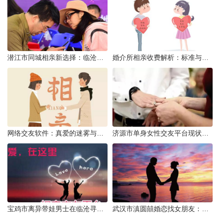
潜江市同城相亲新选择：临沧有约网实效分析
婚介所相亲收费解析：标准与模式详解
网络交友软件：真爱的迷雾与现实考量
济源市单身女性交友平台现状分析：官方与非官方渠道的探索
宝鸡市离异带娃男士在临沧寻爱：现实与希望的交织
武汉市滇圆囍婚恋找女朋友：真实体验与理性分析