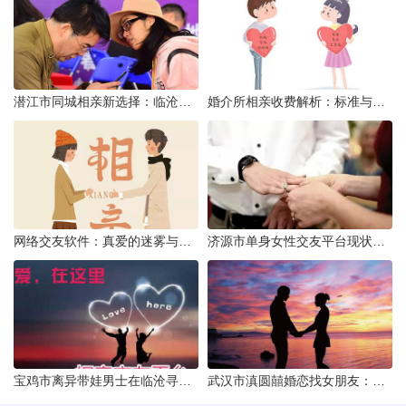
潜江市同城相亲新选择：临沧有约网实效分析
婚介所相亲收费解析：标准与模式详解
网络交友软件：真爱的迷雾与现实考量
济源市单身女性交友平台现状分析：官方与非官方渠道的探索
宝鸡市离异带娃男士在临沧寻爱：现实与希望的交织
武汉市滇圆囍婚恋找女朋友：真实体验与理性分析