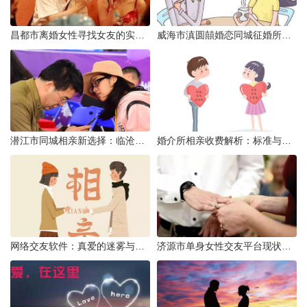
昌都市离婚女性寻找女友的实名认证之惑
威海市滇圆囍婚恋同城征婚所需材料详解
潜江市同城相亲新选择：临沧有约网实效分析
婚介所相亲收费解析：标准与模式详解
网络交友软件：真爱的迷雾与现实考量
济源市单身女性交友平台现状分析：官方与非官方渠道的探索