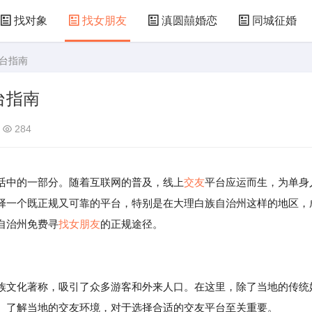
找对象
找女朋友
滇圆囍婚恋
同城征婚
平台指南
台指南
284
活中的一部分。随着互联网的普及，线上
交友
平台应运而生，为单身
择一个既正规又可靠的平台，特别是在大理白族自治州这样的地区，
自治州免费寻
找女朋友
的正规途径。
族文化著称，吸引了众多游客和外来人口。在这里，除了当地的传统
。了解当地的交友环境，对于选择合适的交友平台至关重要。