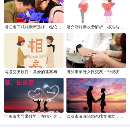
潜江市同城相亲新选择：临沧有约网实效分析
婚介所相亲收费解析：标准与模式详解
网络交友软件：真爱的迷雾与现实考量
济源市单身女性交友平台现状分析：官方与非官方渠道的探索
宝鸡市离异带娃男士在临沧寻爱：现实与希望的交织
武汉市滇圆囍婚恋找女朋友：真实体验与理性分析