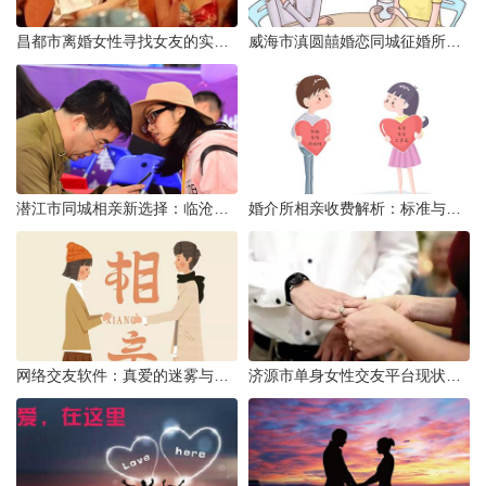
昌都市离婚女性寻找女友的实名认证之惑
威海市滇圆囍婚恋同城征婚所需材料详解
潜江市同城相亲新选择：临沧有约网实效分析
婚介所相亲收费解析：标准与模式详解
网络交友软件：真爱的迷雾与现实考量
济源市单身女性交友平台现状分析：官方与非官方渠道的探索