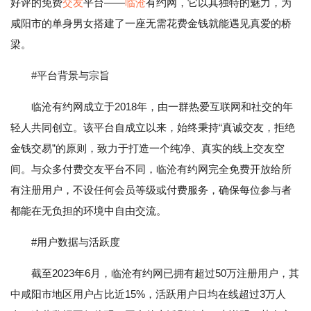
好评的免费
交友
平台——
临沧
有约网，它以其独特的魅力，为
咸阳市的单身男女搭建了一座无需花费金钱就能遇见真爱的桥
梁。
#平台背景与宗旨
临沧有约网成立于2018年，由一群热爱互联网和社交的年
轻人共同创立。该平台自成立以来，始终秉持“真诚交友，拒绝
金钱交易”的原则，致力于打造一个纯净、真实的线上交友空
间。与众多付费交友平台不同，临沧有约网完全免费开放给所
有注册用户，不设任何会员等级或付费服务，确保每位参与者
都能在无负担的环境中自由交流。
#用户数据与活跃度
截至2023年6月，临沧有约网已拥有超过50万注册用户，其
中咸阳市地区用户占比近15%，活跃用户日均在线超过3万人