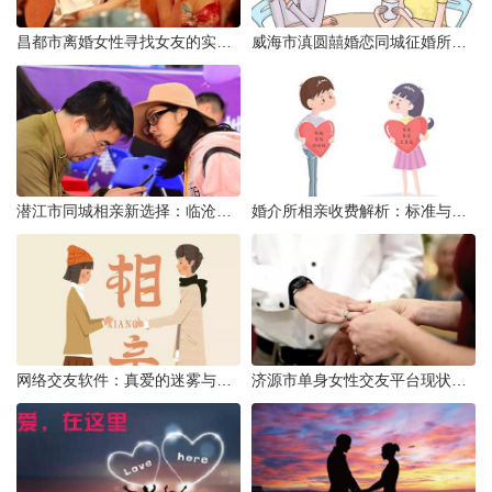
昌都市离婚女性寻找女友的实名认证之惑
威海市滇圆囍婚恋同城征婚所需材料详解
潜江市同城相亲新选择：临沧有约网实效分析
婚介所相亲收费解析：标准与模式详解
网络交友软件：真爱的迷雾与现实考量
济源市单身女性交友平台现状分析：官方与非官方渠道的探索