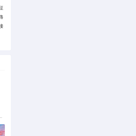
征
路
接
解析：标准与模式详解