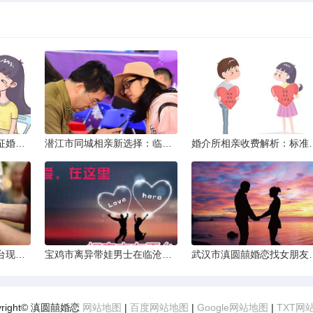
威海市滇圆囍婚恋同城征婚所需材料详解
潜江市同城相亲新选择：临沧有约网实效分析
婚介所相亲收费
济源市单身女性交友平台现状分析：官方与非官方渠道的探索
宝鸡市离异带娃男士在临沧寻爱：现实与希望的交织
武汉市滇圆囍婚恋找
yright© 滇圆囍婚恋
网站地图
|
百度网站地图
|
Google网站地图
|
TXT网