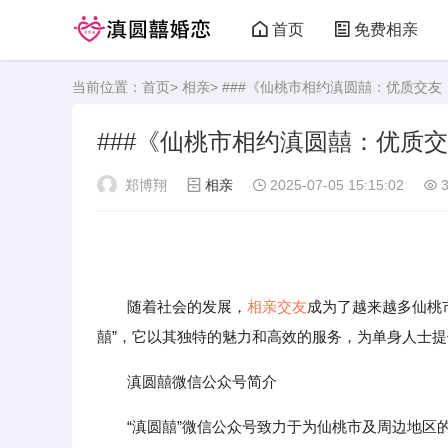
首页
免费相亲
当前位置：
首页
>
相亲
> ###《仙桃市相约滇圆囍：优质交
###《仙桃市相约滇圆囍：优质
郑博翔
相亲
2025-07-05 15:15:02
3
随着社会的发展，
相亲
交友
成为了越来越多仙桃
囍”，它以其独特的魅力和高效的服务，为单身人士
滇圆囍微信公众号简介
“滇圆囍”微信公众号致力于为仙桃市及周边地