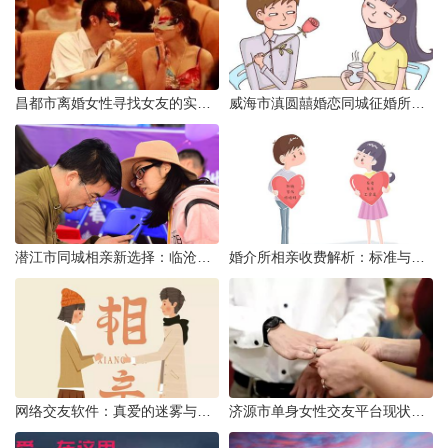
昌都市离婚女性寻找女友的实名认证之惑
威海市滇圆囍婚恋同城征婚所需材料详解
潜江市同城相亲新选择：临沧有约网实效分析
婚介所相亲收费解析：标准与模式详解
网络交友软件：真爱的迷雾与现实考量
济源市单身女性交友平台现状分析：官方与非官方渠道的探索