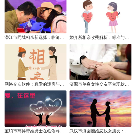
潜江市同城相亲新选择：临沧有约网实效分析
婚介所相亲收费解析：标准与模式详解
网络交友软件：真爱的迷雾与现实考量
济源市单身女性交友平台现状分析：官方与非官方渠道的探索
宝鸡市离异带娃男士在临沧寻爱：现实与希望的交织
武汉市滇圆囍婚恋找女朋友：真实体验与理性分析