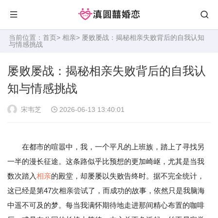
当前位置：
首页
>
相亲
> 屡败屡战：揭秘相亲失败背后的自我认知
与情感挑战
屡败屡战：揭秘相亲失败背后的自我认
知与情感挑战
宋韦芝
2026-06-13 13:40:01
在都市的喧嚣中，我，一个平凡的上班族，踏上了寻找另
一半的漫长征途。这条路似乎比预想的更加崎岖，尤其是当我
数次踏入
相亲
的殿堂，却屡屡以失败告终时。据不完全统计，
这已经是第47次相亲尝试了，而成功的故事，依然只是我脑海
中遥不可及的梦。每当我满怀期待地走进那间精心布置的咖啡