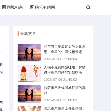
同城相亲
临沧有约网
最新文章
相亲节目泛滥背后的文化反
思：金星的中国式相亲还能
否保持其“完美”
2026-07-06 22:00:04
安
无锡市免费同城征婚：解锁
指
进入相亲网站的实战指南
2026-07-06 21:40:02
拉萨市不收钱同城征婚的真
相
2026-07-06 21:00:03
为
吴忠市未婚男士寻觅伴侣：
真