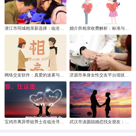
潜江市同城相亲新选择：临沧有约网实效分析
婚介所相亲收费解析：标准与模式详解
网络交友软件：真爱的迷雾与现实考量
济源市单身女性交友平台现状分析：官方与非官方渠道的探索
宝鸡市离异带娃男士在临沧寻爱：现实与希望的交织
武汉市滇圆囍婚恋找女朋友：真实体验与理性分析