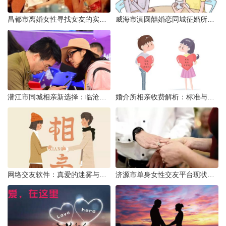
昌都市离婚女性寻找女友的实名认证之惑
威海市滇圆囍婚恋同城征婚所需材料详解
潜江市同城相亲新选择：临沧有约网实效分析
婚介所相亲收费解析：标准与模式详解
网络交友软件：真爱的迷雾与现实考量
济源市单身女性交友平台现状分析：官方与非官方渠道的探索