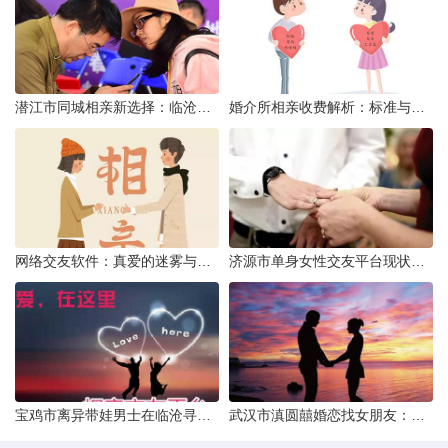
潜江市同城相亲新选择：临沧有约网实效分析
婚介所相亲收费解析：标准与模式详解
网络交友软件：真爱的迷雾与现实考量
济源市单身女性交友平台现状分析：官方与非官方渠道的探索
宝鸡市离异带娃男士在临沧寻爱：现实与希望的交织
武汉市滇圆囍婚恋找女朋友：真实体验与理性分析