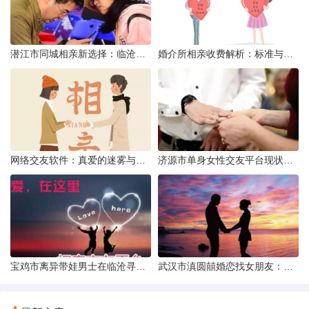
潜江市同城相亲新选择：临沧有约网实效分析
婚介所相亲收费解析：标准与模式详解
网络交友软件：真爱的迷雾与现实考量
济源市单身女性交友平台现状分析：官方与非官方渠道的探索
宝鸡市离异带娃男士在临沧寻爱：现实与希望的交织
武汉市滇圆囍婚恋找女朋友：真实体验与理性分析