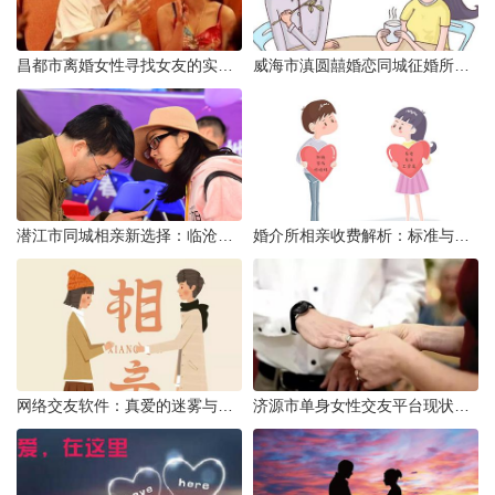
昌都市离婚女性寻找女友的实名认证之惑
威海市滇圆囍婚恋同城征婚所需材料详解
潜江市同城相亲新选择：临沧有约网实效分析
婚介所相亲收费解析：标准与模式详解
网络交友软件：真爱的迷雾与现实考量
济源市单身女性交友平台现状分析：官方与非官方渠道的探索