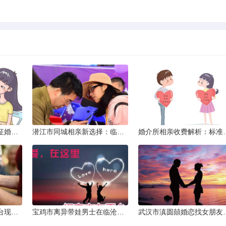
威海市滇圆囍婚恋同城征婚所需材料详解
潜江市同城相亲新选择：临沧有约网实效分析
婚介所相亲收费
济源市单身女性交友平台现状分析：官方与非官方渠道的探索
宝鸡市离异带娃男士在临沧寻爱：现实与希望的交织
武汉市滇圆囍婚恋找