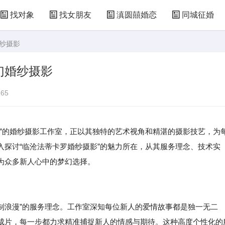
找对象
找女朋友
滇圆囍婚恋
同城征婚
婚纱摄影
幻婚纱摄影
65
罗”的婚纱摄影工作室，正以其独特的艺术视角和精湛的摄影技艺，为
入探讨“临沧法蒂卡罗婚纱摄影”的魅力所在，从其服务理念、技术实
为众多新人心中的梦幻选择。
定制浪漫”的服务理念。工作室深知每位新人的爱情故事都是独一无二
成片，每一步都力求精准捕捉新人的情感与期待。这种高度个性化的