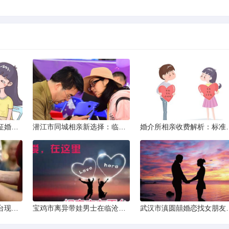
威海市滇圆囍婚恋同城征婚所需材料详解
潜江市同城相亲新选择：临沧有约网实效分析
婚介所相亲收费
济源市单身女性交友平台现状分析：官方与非官方渠道的探索
宝鸡市离异带娃男士在临沧寻爱：现实与希望的交织
武汉市滇圆囍婚恋找