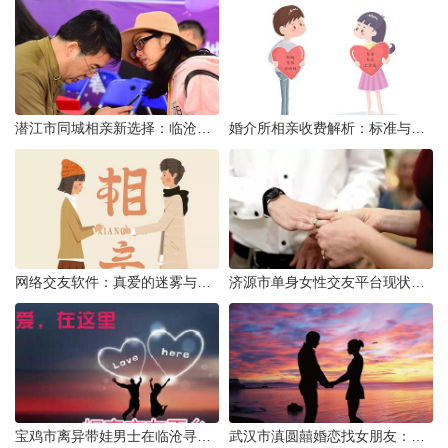
潜江市同城相亲新选择：临沧有约网实效分析
婚介所相亲收费解析：标准与模式详解
网络交友软件：真爱的迷雾与现实考量
济源市单身女性交友平台现状分析：官方与非官方渠道的探索
宝鸡市离异带娃男士在临沧寻爱：现实与希望的交织
武汉市滇圆囍婚恋找女朋友：真实体验与理性分析