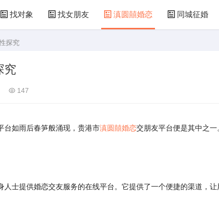
找对象
找女朋友
滇圆囍婚恋
同城征婚
实性探究
探究
147
平台如雨后春笋般涌现，贵港市
滇圆囍婚恋
交朋友平台便是其中之一
身人士提供婚恋交友服务的在线平台。它提供了一个便捷的渠道，让