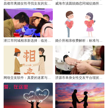
昌都市离婚女性寻找女友的实名认证之惑
威海市滇圆囍婚恋同城征婚所需材料详解
潜江市同城相亲新选择：临沧有约网实效分析
婚介所相亲收费解析：标准与模式详解
网络交友软件：真爱的迷雾与现实考量
济源市单身女性交友平台现状分析：官方与非官方渠道的探索