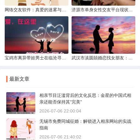
网络交友软件：真爱的迷雾与现实考量
济源市单身女性交友平台现状分析：官方与非官方渠道的探索
宝鸡市离异带娃男士在临沧寻爱：现实与希望的交织
武汉市滇圆囍婚恋找女朋友：真实体验与理性分析
最新文章
相亲节目泛滥背后的文化反思：金星的中国式相
亲还能否保持其“完美”
2026-07-06 22:00:04
无锡市免费同城征婚：解锁进入相亲网站的实战
指南
2026-07-06 21:40:02