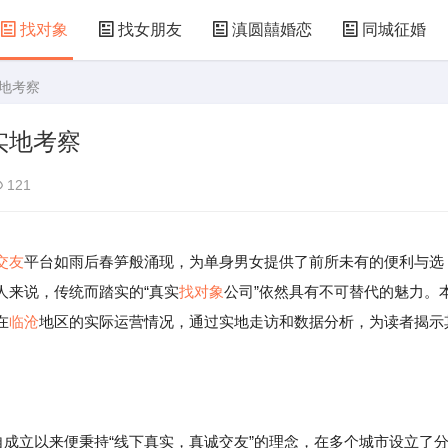
找对象
找女朋友
滇圆囍婚恋
同城征婚
实地考察
实地考察
121
交友
平台如雨后春笋般涌现，为单身男女提供了前所未有的便利与选
人来说，传统而踏实的“真实
找对象
公司”依然具有不可替代的魅力。
在
临沧
地区的实际运营情况，通过实地走访和数据分析，为读者揭示
自成立以来便秉持“线下真实，真诚交友”的理念，在多个城市设立了