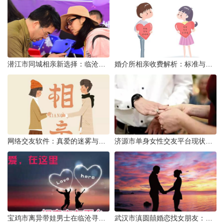
潜江市同城相亲新选择：临沧有约网实效分析
婚介所相亲收费解析：标准与模式详解
网络交友软件：真爱的迷雾与现实考量
济源市单身女性交友平台现状分析：官方与非官方渠道的探索
宝鸡市离异带娃男士在临沧寻爱：现实与希望的交织
武汉市滇圆囍婚恋找女朋友：真实体验与理性分析