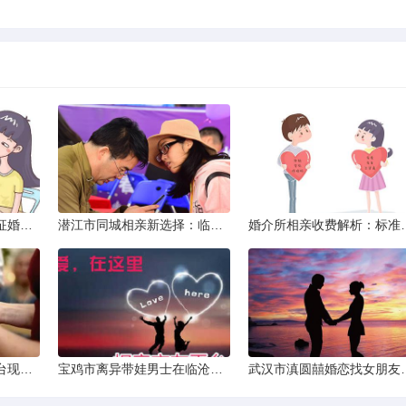
威海市滇圆囍婚恋同城征婚所需材料详解
潜江市同城相亲新选择：临沧有约网实效分析
婚介所相亲收费
济源市单身女性交友平台现状分析：官方与非官方渠道的探索
宝鸡市离异带娃男士在临沧寻爱：现实与希望的交织
武汉市滇圆囍婚恋找