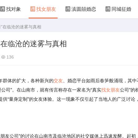
找对象
找女朋友
滇圆囍婚恋
同城征婚
司”在临沧的迷雾与真相
”在临沧的迷雾与真相
136
年群体的扩大，各种新兴的
交友
、婚恋平台如雨后春笋般涌现，其中
务型公司”。在山南市，就有传言称存在一家名为“真实
找女朋友
公司”的
提供“量身定制”的女友体验。这一现象不仅引起了当地人的广泛讨论
找女朋友公司”的讨论在山南市及临沧地区的社交媒体上迅速发酵。起初