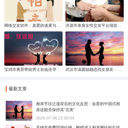
网络交友软件：真爱的迷雾与现实考量
济源市单身女性交友平台现状分析：官方与非官方渠道的探索
宝鸡市离异带娃男士在临沧寻爱：现实与希望的交织
武汉市滇圆囍婚恋找女朋友：真实体验与理性分析
最新文章
相亲节目泛滥背后的文化反思：金星的中国式相
亲还能否保持其“完美”
2026-07-06 22:00:04
无锡市免费同城征婚：解锁进入相亲网站的实战