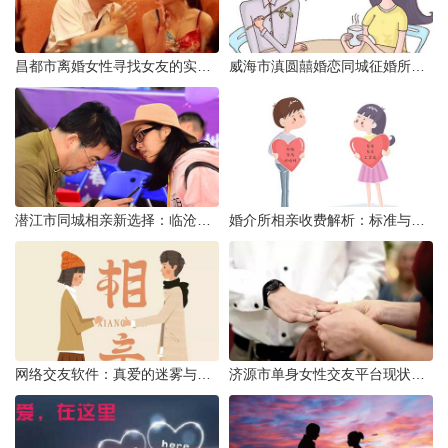
昌都市离婚女性寻找女友的实名认证之惑
威海市滇圆囍婚恋同城征婚所需材料详解
潜江市同城相亲新选择：临沧有约网实效分析
婚介所相亲收费解析：标准与模式详解
网络交友软件：真爱的迷雾与现实考量
济源市单身女性交友平台现状分析：官方与非官方渠道的探索