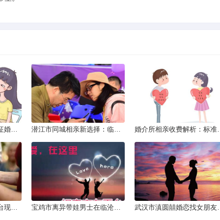
威海市滇圆囍婚恋同城征婚所需材料详解
潜江市同城相亲新选择：临沧有约网实效分析
婚介所相亲收费
济源市单身女性交友平台现状分析：官方与非官方渠道的探索
宝鸡市离异带娃男士在临沧寻爱：现实与希望的交织
武汉市滇圆囍婚恋找