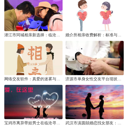
潜江市同城相亲新选择：临沧有约网实效分析
婚介所相亲收费解析：标准与模式详解
网络交友软件：真爱的迷雾与现实考量
济源市单身女性交友平台现状分析：官方与非官方渠道的探索
宝鸡市离异带娃男士在临沧寻爱：现实与希望的交织
武汉市滇圆囍婚恋找女朋友：真实体验与理性分析