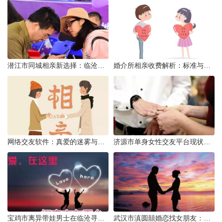
潜江市同城相亲新选择：临沧有约网实效分析
婚介所相亲收费解析：标准与模式详解
网络交友软件：真爱的迷雾与现实考量
济源市单身女性交友平台现状分析：官方与非官方渠道的探索
宝鸡市离异带娃男士在临沧寻爱：现实与希望的交织
武汉市滇圆囍婚恋找女朋友：真实体验与理性分析