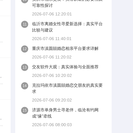
其
可靠性探讨
2026-07-06 12:20:01
临沂市离婚女性寻爱新选择：真实平台
11
比较与建议
2026-07-06 11:40:01
？
天
重庆市滇圆囍婚恋相亲平台要求详解
12
2026-07-06 11:20:02
交友软件大观：真实体验与全面推荐
13
2026-07-06 10:20:02
，
婚
克拉玛依市滇圆囍婚恋交朋友的真实要
14
该
求
2026-07-06 09:20:02
济源市单身男士寻老伴，临沧有约网
15
成“缘”牵线
，
亲
2026-07-06 08:00:03
网