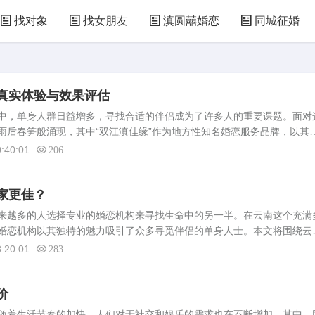
找对象
找女朋友
滇圆囍婚恋
同城征婚
真实体验与效果评估
，单身人群日益增多，寻找合适的伴侣成为了许多人的重要课题。面对
雨后春笋般涌现，其中“双江滇佳缘”作为地方性知名婚恋服务品牌，以其
配服务吸引了大量用户。本文将基于真实体验与效果评估，对双江滇佳缘
:40:01
206
家更佳？
来越多的人选择专业的婚恋机构来寻找生命中的另一半。在云南这个充满
婚恋机构以其独特的魅力吸引了众多寻觅伴侣的单身人士。本文将围绕云
质量、用户口碑和客户反馈等方面，详细探讨哪一家更为优秀。缘定三生
:20:01
283
价
随着生活节奏的加快，人们对于社交和娱乐的需求也在不断增加。其中，