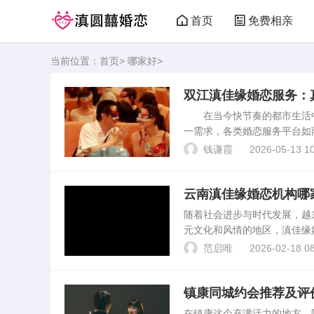
首页
免费相亲
当前位置：
首页
>
哪家好
>
双江滇佳缘婚恋服务：
在当今快节奏的都市生活中
一需求，各类婚恋服务平台如
特的地理位置优势和精准的匹
钱谦霞
2026-05-13 10
恋服务进行深入剖析，为...
云南滇佳缘婚恋机构哪
随着社会进步与时代发展，越
元文化和风情的地区，滇佳缘
地区不同的婚恋机构，就服务
范启唯
2026-02-18 08
恋服务缘定三生婚恋服务作...
镇康同城约会推荐及评
在镇康这个充满活力的地方，