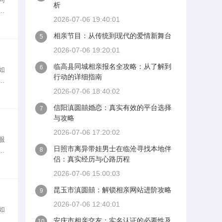
析
好
2026-07-06 19:40:01
为
相亲节目：从传统到现代的爱情新舞台
5
2026-07-06 19:20:01
临高县同城相亲报名全攻略：从了解到
6
如
行动的详细指南
临
括
2026-07-06 18:40:02
信阳滇圆囍婚恋：真实有效的平台选择
7
与攻略
2026-07-06 17:20:02
服
日照市离异带娃男士在临沧寻找本地伴
。
8
侣：真实经历与心路历程
经
2026-07-06 15:00:03
昆玉市滇圆囍：解锁相亲网站进阶攻略
9
2026-07-06 12:40:01
如
本
安庆市相亲交友：实名认证的必要性及
10