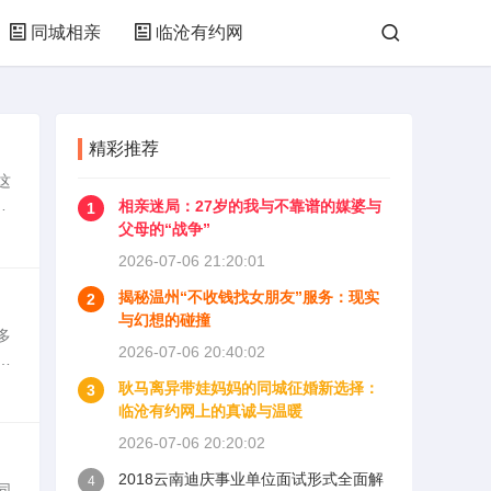
同城相亲
临沧有约网
精彩推荐
这
独
相亲迷局：27岁的我与不靠谱的媒婆与
1
婚
父母的“战争”
2026-07-06 21:20:01
揭秘温州“不收钱找女朋友”服务：现实
2
与幻想的碰撞
多
2026-07-06 20:40:02
南
婚
耿马离异带娃妈妈的同城征婚新选择：
3
临沧有约网上的真诚与温暖
2026-07-06 20:20:02
2018云南迪庆事业单位面试形式全面解
4
同