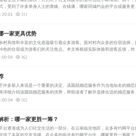
式，受到了许多单身人士的青睐。在镇康，哪家同城约会的平台或服务更
康同城约会的选择在镇康，可供选择的同城约会平台和服务众多，其中较
:20:01
311
哪一家更具优势
乡村风情和丰富的文化底蕴吸引着众多游客。面对村内众多的住宿选择，
特色的住宿成为游客们的关注焦点。本文将根据实际体验和游客反馈，对
，以帮助大家更好地做出选择。村内住宿概况碗窑村的住宿选择多样，包
:00:04
362
荐
于许多新人来说是一个重要的决定。滇圆囍婚恋服务作为当地知名的婚恋
将详细介绍滇圆囍婚恋服务的优势，帮助读者了解并选择合适的婚恋服务
方，婚恋服务市场日益繁荣。滇圆囍婚恋服务以其专业的团队、丰富的
:00:04
162
解析：哪一家更胜一筹？
平台逐渐成为人们社交生活的一部分。在云南临沧地区，众多有约网平台
提供了丰富的交友选择。在众多的临沧有约网平台中，哪家更胜一筹呢？