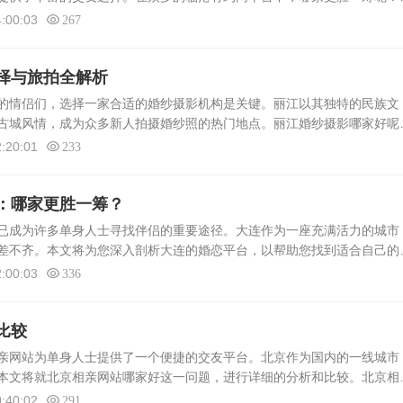
与信誉在临沧地区，有数家知名的有约网平台，其中[具体某几家网站]因
:00:03
267
择与旅拍全解析
的情侣们，选择一家合适的婚纱摄影机构是关键。丽江以其独特的民族文
古城风情，成为众多新人拍摄婚纱照的热门地点。丽江婚纱摄影哪家好呢
摄影的选择与旅拍全流程。丽江婚纱摄影机构推荐1. 蓝天摄影工作室：蓝
:20:01
233
：哪家更胜一筹？
已成为许多单身人士寻找伴侣的重要途径。大连作为一座充满活力的城市
差不齐。本文将为您深入剖析大连的婚恋平台，以帮助您找到适合自己的
确佳缘作为国内知名的婚恋平台之一，在大连地区拥有广泛的用户群体。
:00:03
336
比较
网站为单身人士提供了一个便捷的交友平台。北京作为国内的一线城市
本文将就北京相亲网站哪家好这一问题，进行详细的分析和比较。北京相
了多种类型和特色，包括综合性相亲平台、高端婚恋网站、垂直领域相亲
:40:02
291