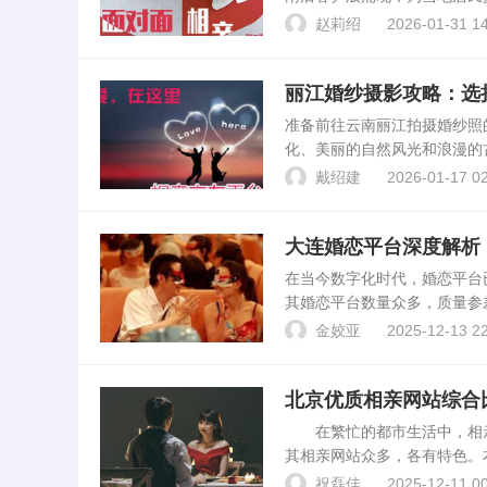
文将进行详细分析。平台背景
赵莉绍
2026-01-31 14
正规的运营和良好的信誉...
丽江婚纱摄影攻略：选
准备前往云南丽江拍摄婚纱照
化、美丽的自然风光和浪漫的
本文将为您详细解析丽江婚纱
戴绍建
2026-01-17 02
摄影工作室以自然、浪漫...
大连婚恋平台深度解析
在当今数字化时代，婚恋平台
其婚恋平台数量众多，质量参
恋平台。百合正确佳缘百合正
金姣亚
2025-12-13 22
平台注重用户信息的真实性...
北京优质相亲网站综合
在繁忙的都市生活中，相亲
其相亲网站众多，各有特色。
网站概述北京的相亲网站涵盖
祝磊佳
2025-12-11 00