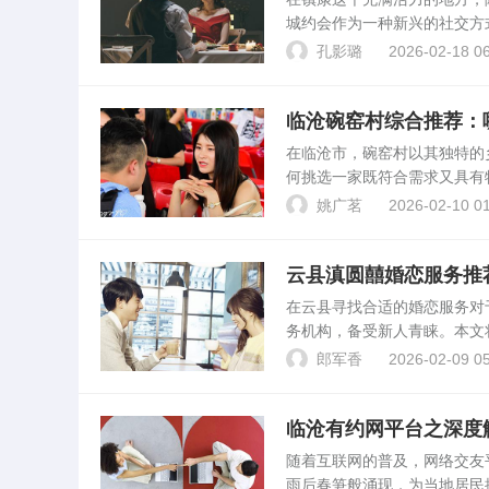
城约会作为一种新兴的社交方
呢？本文将为您详细解析。镇
孔影璐
2026-02-18 06
知名的有“缘聚镇康”、“...
临沧碗窑村综合推荐：
在临沧市，碗窑村以其独特的
何挑选一家既符合需求又具有
沧碗窑村的住宿进行详细分析
姚广茗
2026-02-10 01
传统农家乐、民宿以及一些...
云县滇圆囍婚恋服务推
在云县寻找合适的婚恋服务对
务机构，备受新人青睐。本文
云县作为一个人文荟萃的地
郎军香
2026-02-09 05
验和优质的服务在众多婚恋...
临沧有约网平台之深度
随着互联网的普及，网络交友
雨后春笋般涌现，为当地居民