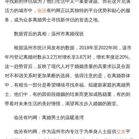
寻找新的伴侣成为了他们生活中又一重要课题。而在这片充满
活力的城市中，
临沧
有约网正以其独特的平台优势和贴心的服
务，成为众多离婚男士寻找新伴侣的首选之地。
数据背后的真相：温州市离婚现状
根据温州市统计局发布的数据，2018年至2022年间，该市
年均登记离婚对数从3.2万对增长至3.8万对，增长率接近20%。
这一趋势背后，反映了现代人对于婚姻质量的高要求以及在面
对不和谐关系时更加果断的选择。值得注意的是，在离婚群体
中，有相当一部分是希望继续寻找幸福、组建新家庭的离婚男
士。他们中，有的因前段婚姻的结束而更加成熟稳重，有的则
带着对未来生活的美好憧憬，渴望再次步入婚姻的殿堂。
临沧有约网：离婚男士的温暖港湾
临沧有约网，作为温州市内专注于为单身人士提供
交友
平