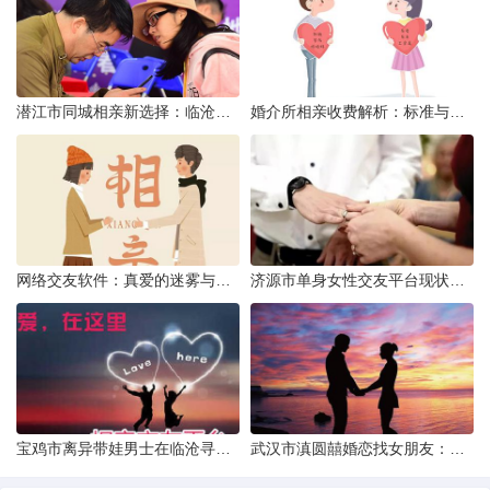
潜江市同城相亲新选择：临沧有约网实效分析
婚介所相亲收费解析：标准与模式详解
网络交友软件：真爱的迷雾与现实考量
济源市单身女性交友平台现状分析：官方与非官方渠道的探索
宝鸡市离异带娃男士在临沧寻爱：现实与希望的交织
武汉市滇圆囍婚恋找女朋友：真实体验与理性分析