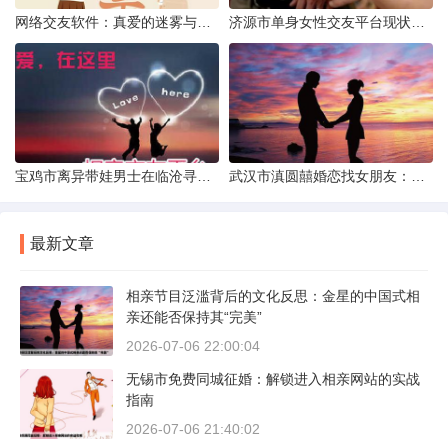
网络交友软件：真爱的迷雾与现实考量
济源市单身女性交友平台现状分析：官方与非官方渠道的探索
宝鸡市离异带娃男士在临沧寻爱：现实与希望的交织
武汉市滇圆囍婚恋找女朋友：真实体验与理性分析
最新文章
相亲节目泛滥背后的文化反思：金星的中国式相
亲还能否保持其“完美”
2026-07-06 22:00:04
无锡市免费同城征婚：解锁进入相亲网站的实战
指南
2026-07-06 21:40:02