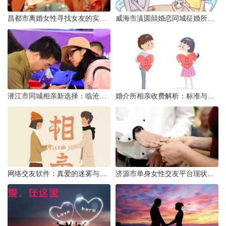
昌都市离婚女性寻找女友的实名认证之惑
威海市滇圆囍婚恋同城征婚所需材料详解
潜江市同城相亲新选择：临沧有约网实效分析
婚介所相亲收费解析：标准与模式详解
网络交友软件：真爱的迷雾与现实考量
济源市单身女性交友平台现状分析：官方与非官方渠道的探索