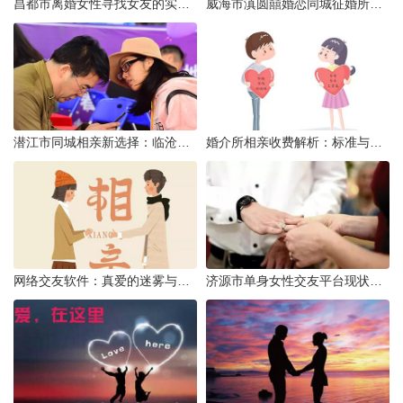
昌都市离婚女性寻找女友的实名认证之惑
威海市滇圆囍婚恋同城征婚所需材料详解
潜江市同城相亲新选择：临沧有约网实效分析
婚介所相亲收费解析：标准与模式详解
网络交友软件：真爱的迷雾与现实考量
济源市单身女性交友平台现状分析：官方与非官方渠道的探索