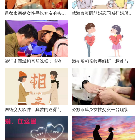
昌都市离婚女性寻找女友的实名认证之惑
威海市滇圆囍婚恋同城征婚所需材料详解
潜江市同城相亲新选择：临沧有约网实效分析
婚介所相亲收费解析：标准与模式详解
网络交友软件：真爱的迷雾与现实考量
济源市单身女性交友平台现状分析：官方与非官方渠道的探索