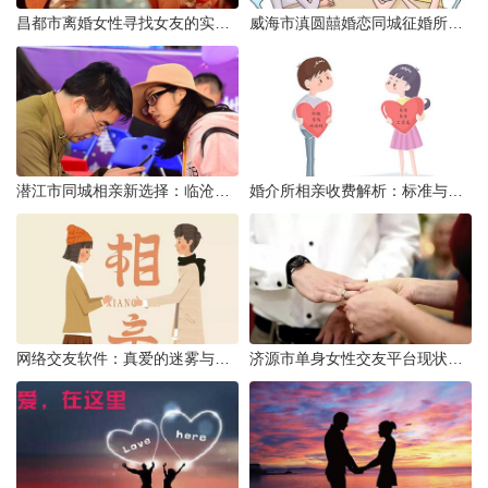
昌都市离婚女性寻找女友的实名认证之惑
威海市滇圆囍婚恋同城征婚所需材料详解
潜江市同城相亲新选择：临沧有约网实效分析
婚介所相亲收费解析：标准与模式详解
网络交友软件：真爱的迷雾与现实考量
济源市单身女性交友平台现状分析：官方与非官方渠道的探索