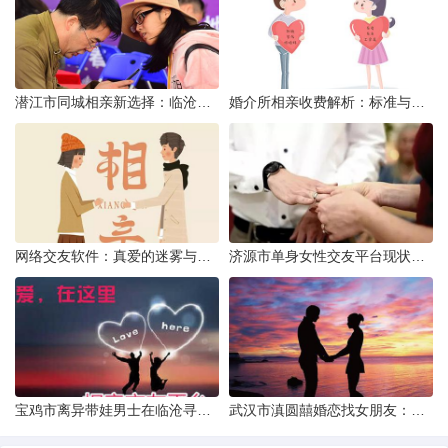
潜江市同城相亲新选择：临沧有约网实效分析
婚介所相亲收费解析：标准与模式详解
网络交友软件：真爱的迷雾与现实考量
济源市单身女性交友平台现状分析：官方与非官方渠道的探索
宝鸡市离异带娃男士在临沧寻爱：现实与希望的交织
武汉市滇圆囍婚恋找女朋友：真实体验与理性分析