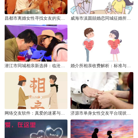
昌都市离婚女性寻找女友的实名认证之惑
威海市滇圆囍婚恋同城征婚所需材料详解
潜江市同城相亲新选择：临沧有约网实效分析
婚介所相亲收费解析：标准与模式详解
网络交友软件：真爱的迷雾与现实考量
济源市单身女性交友平台现状分析：官方与非官方渠道的探索